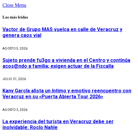
Close Menu
Las más leídas
Vactor de Grupo MAS vuelca en calle de Veracruz y
genera caos vial
AGOSTO 5, 2026
Sujeto prende fu3go a vivienda en el Centro y continúa
acos@ndo a familia; exigen actuar de la Fiscalía
JULIO 31, 2026
Kany García alista un íntimo y emotivo reencuentro con
Veracruz en su «Puerta Abierta Tour 2026»
AGOSTO 3, 2026
La experiencia del turista en Veracruz debe ser
inolvidable: Rocío Nahle