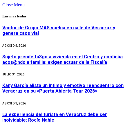
Close Menu
Las más leídas
Vactor de Grupo MAS vuelca en calle de Veracruz y
genera caos vial
AGOSTO 5, 2026
Sujeto prende fu3go a vivienda en el Centro y continúa
acos@ndo a familia; exigen actuar de la Fiscalía
JULIO 31, 2026
Kany García alista un íntimo y emotivo reencuentro con
Veracruz en su «Puerta Abierta Tour 2026»
AGOSTO 3, 2026
La experiencia del turista en Veracruz debe ser
inolvidable: Rocío Nahle