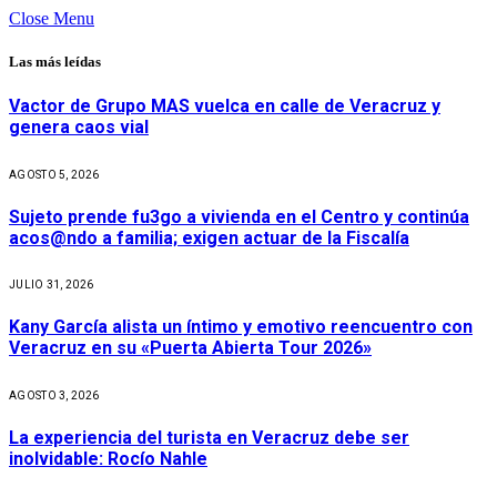
Close Menu
Las más leídas
Vactor de Grupo MAS vuelca en calle de Veracruz y
genera caos vial
AGOSTO 5, 2026
Sujeto prende fu3go a vivienda en el Centro y continúa
acos@ndo a familia; exigen actuar de la Fiscalía
JULIO 31, 2026
Kany García alista un íntimo y emotivo reencuentro con
Veracruz en su «Puerta Abierta Tour 2026»
AGOSTO 3, 2026
La experiencia del turista en Veracruz debe ser
inolvidable: Rocío Nahle