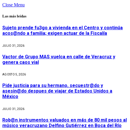
Close Menu
Las más leídas
Sujeto prende fu3go a vivienda en el Centro y continúa
acos@ndo a familia; exigen actuar de la Fiscalía
JULIO 31, 2026
Vactor de Grupo MAS vuelca en calle de Veracruz y
genera caos vial
AGOSTO 5, 2026
Pide justicia para su hermano, secuestr@do y
asesin@do despues de viajar de Estados Unidos a
México
JULIO 31, 2026
Rob@n instrumentos valuados en más de 80 mil pesos al
músico veracruzano Delfino Gutiérrez en Boca del Río