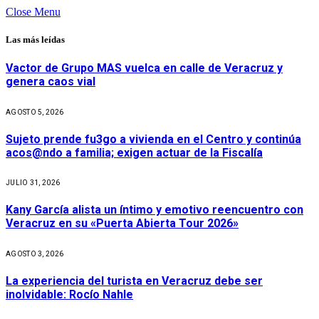
Close Menu
Las más leídas
Vactor de Grupo MAS vuelca en calle de Veracruz y
genera caos vial
AGOSTO 5, 2026
Sujeto prende fu3go a vivienda en el Centro y continúa
acos@ndo a familia; exigen actuar de la Fiscalía
JULIO 31, 2026
Kany García alista un íntimo y emotivo reencuentro con
Veracruz en su «Puerta Abierta Tour 2026»
AGOSTO 3, 2026
La experiencia del turista en Veracruz debe ser
inolvidable: Rocío Nahle