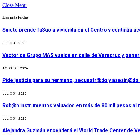
Close Menu
Las más leídas
Sujeto prende fu3go a vivienda en el Centro y continúa aco
JULIO 31, 2026
Vactor de Grupo MAS vuelca en calle de Veracruz y gener
AGOSTO 5, 2026
Pide justicia para su hermano, secuestr@do y asesin@do 
JULIO 31, 2026
Rob@n instrumentos valuados en más de 80 mil pesos al m
JULIO 31, 2026
Alejandra Guzmán encenderá el World Trade Center de Ve