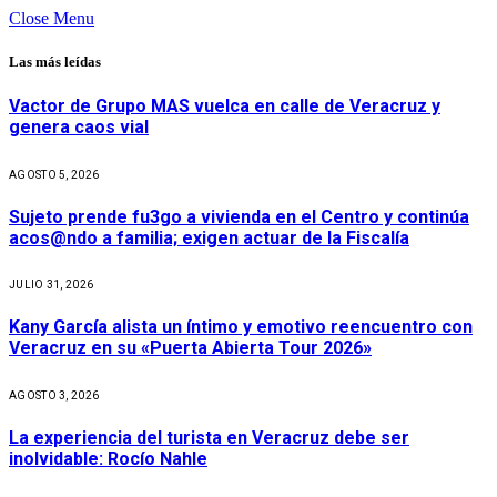
Close Menu
Las más leídas
Vactor de Grupo MAS vuelca en calle de Veracruz y
genera caos vial
AGOSTO 5, 2026
Sujeto prende fu3go a vivienda en el Centro y continúa
acos@ndo a familia; exigen actuar de la Fiscalía
JULIO 31, 2026
Kany García alista un íntimo y emotivo reencuentro con
Veracruz en su «Puerta Abierta Tour 2026»
AGOSTO 3, 2026
La experiencia del turista en Veracruz debe ser
inolvidable: Rocío Nahle