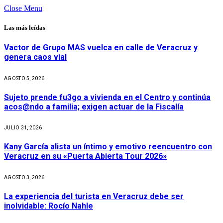
Close Menu
Las más leídas
Vactor de Grupo MAS vuelca en calle de Veracruz y
genera caos vial
AGOSTO 5, 2026
Sujeto prende fu3go a vivienda en el Centro y continúa
acos@ndo a familia; exigen actuar de la Fiscalía
JULIO 31, 2026
Kany García alista un íntimo y emotivo reencuentro con
Veracruz en su «Puerta Abierta Tour 2026»
AGOSTO 3, 2026
La experiencia del turista en Veracruz debe ser
inolvidable: Rocío Nahle